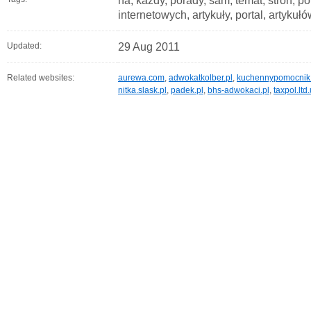
na, każdy, porady, sam, temat, stron, p
internetowych, artykuły, portal, artykuł
Updated:
29 Aug 2011
Related websites:
aurewa.com
,
adwokatkolber.pl
,
kuchennypomocnik
nitka.slask.pl
,
padek.pl
,
bhs-adwokaci.pl
,
taxpol.ltd