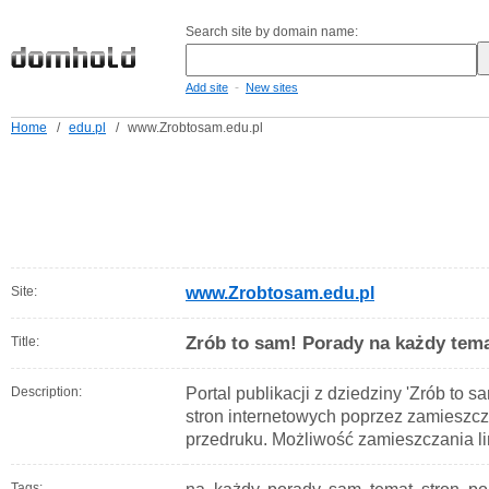
Search site by domain name:
-
Add site
New sites
Home
/
edu.pl
/
www.Zrobtosam.edu.pl
Site:
www.Zrobtosam.edu.pl
Zrób to sam! Porady na każdy tema
Title:
Description:
Portal publikacji z dziedziny 'Zrób to 
stron internetowych poprzez zamieszc
przedruku. Możliwość zamieszczania l
Tags: