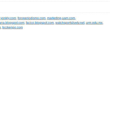
l.yonkly.com
,
foroperiodismo.com
,
marketing-uam.com
,
na.blogspot.com
,
facico.blogspot.com
,
watchsportslivetv.net
,
urm.edu.mx
,
m
,
bcckenpo.com