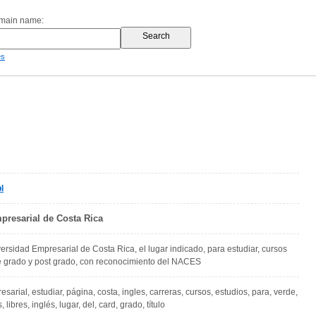
omain name:
es
l
presarial de Costa Rica
ersidad Empresarial de Costa Rica, el lugar indicado, para estudiar, cursos
de grado y post grado, con reconocimiento del NACES
sarial, estudiar, página, costa, ingles, carreras, cursos, estudios, para, verde,
, libres, inglés, lugar, del, card, grado, título