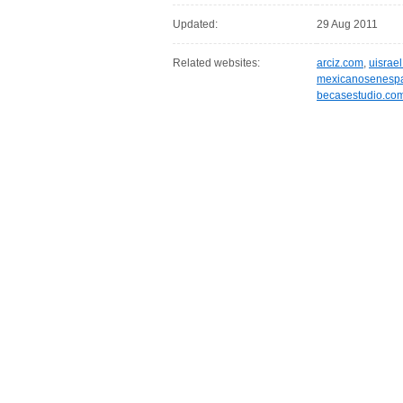
Updated:
29 Aug 2011
Related websites:
arciz.com
,
uisrae
mexicanosenespa
becasestudio.co