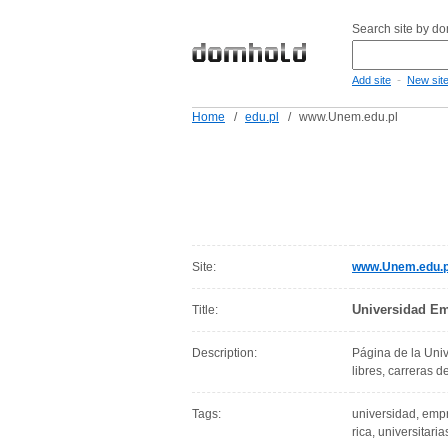
Search site by d
-
Add site
New sit
Home
/
edu.pl
/
www.Unem.edu.pl
Site:
www.Unem.edu.p
Universidad Em
Title:
Description:
Página de la Univ
libres, carreras 
Tags:
universidad, empre
rica, universitarias