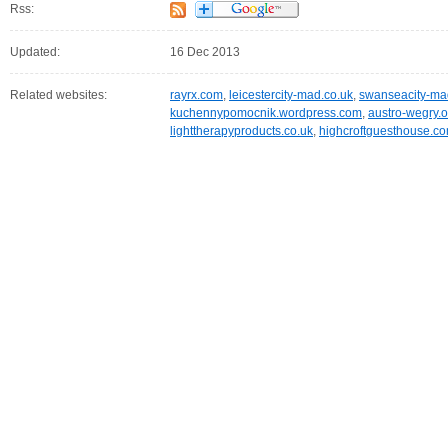
Rss:
Updated:
16 Dec 2013
Related websites:
rayrx.com
,
leicestercity-mad.co.uk
,
swanseacity-ma
kuchennypomocnik.wordpress.com
,
austro-wegry.o
lighttherapyproducts.co.uk
,
highcroftguesthouse.c