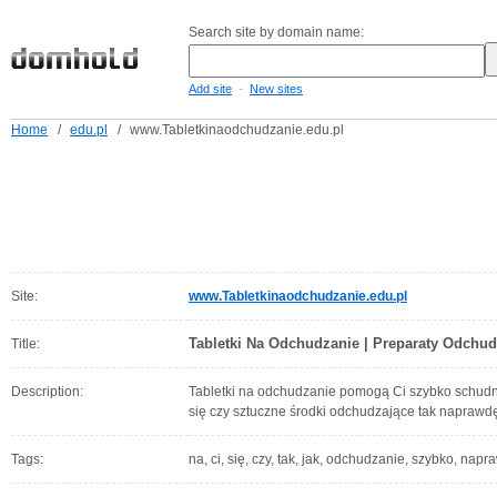
Search site by domain name:
-
Add site
New sites
Home
/
edu.pl
/
www.Tabletkinaodchudzanie.edu.pl
Site:
www.Tabletkinaodchudzanie.edu.pl
Tabletki Na Odchudzanie | Preparaty Odchud
Title:
Description:
Tabletki na odchudzanie pomogą Ci szybko schudn
się czy sztuczne środki odchudzające tak naprawdę
Tags:
na, ci, się, czy, tak, jak, odchudzanie, szybko, napra