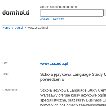
Search site by domain name:
-
Add site
New sites
Home
/
edu.pl
/
www.Lsc.edu.pl
Site:
www.Lsc.edu.pl
Szkoła językowa Language Study Ce
Title:
powiedzenia
Description:
Szkoła językowa Language Study Cen
Warszawy oferuje kursy językowe ogól
specjalistyczne, oraz kursy Business E
wszystkich poziomach zaawansowania