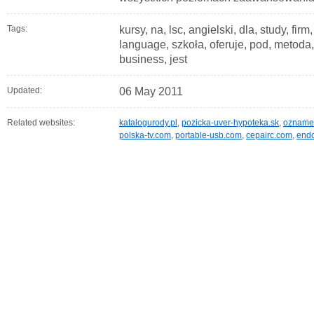
Tags:
kursy, na, lsc, angielski, dla, study, fi
language, szkoła, oferuje, pod, metoda,
business, jest
Updated:
06 May 2011
Related websites:
katalogurody.pl
,
pozicka-uver-hypoteka.sk
,
oznamen
polska-tv.com
,
portable-usb.com
,
cepairc.com
,
end