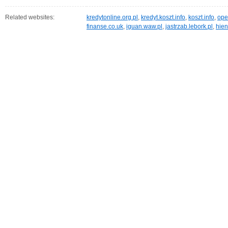
Related websites:
kredytonline.org.pl
,
kredyt.koszt.info
,
koszt.info
,
ope
finanse.co.uk
,
iguan.waw.pl
,
jastrzab.lebork.pl
,
hien